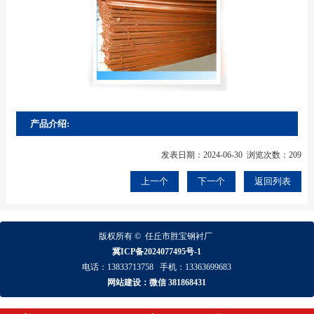
产品介绍:
发表日期：2024-06-30 浏览次数：209
上一个
下一个
返回列表
版权所有 ©
任丘市胜宝钢衬厂
冀ICP备2024077495号-1
电话：
13833713758
手机：
13363699683
网站建设：微信 381868431