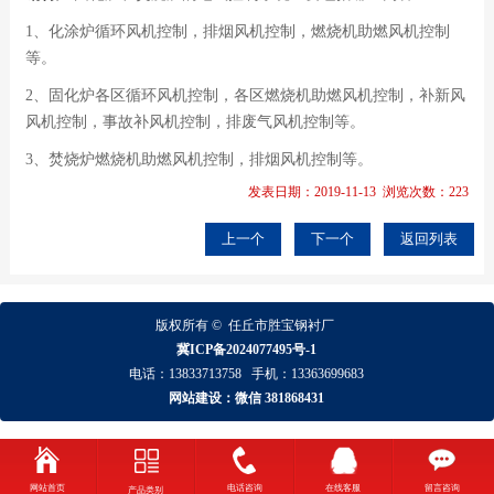
1、化涂炉循环风机控制，排烟风机控制，燃烧机助燃风机控制
等。
2、固化炉各区循环风机控制，各区燃烧机助燃风机控制，补新风
风机控制，事故补风机控制，排废气风机控制等。
3、焚烧炉燃烧机助燃风机控制，排烟风机控制等。
发表日期：2019-11-13 浏览次数：223
上一个
下一个
返回列表
版权所有 ©
任丘市胜宝钢衬厂
冀ICP备2024077495号-1
电话：
13833713758
手机：
13363699683
网站建设：微信 381868431
网站首页
电话咨询
在线客服
留言咨询
产品类别