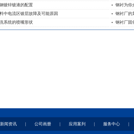
钢镀锌镀液的配置
钢衬为你
料中电流区镀层故障及可能原因
钢衬厂的
洗系统的喷嘴形状
钢衬厂固
新闻资讯
|
公司画册
|
应用案列
|
服务中心
|