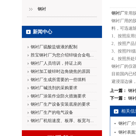
钢衬
钢衬厂
常用
钢衬厂用的
料，可迅速
新闻中心
1、按照应
2、按照产
钢衬厂硫酸盐镀液的配制
3、按照PH
胜宝钢衬厂为您介绍锌镍合金电...
4、按照所
钢衬厂人员培训，持证上岗
钢衬厂的仪
钢衬加工镀锌时边角烧焦的原因
目前国内已
钢衬厂生成所需要的一些填料
避浸湿边缘
钢衬厂碱洗剂的采购要求
上一篇：
钢
钢衬厂涂装作业防火措施要求
下一篇：
钢
钢衬厂生产设备安装底座的要求
相关信
钢衬厂生产的电气设备
钢衬厂机组速度、板厚、板宽与...
钢衬厂介
钢衬表面