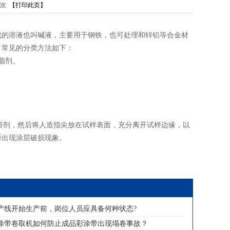
4次
【打印此页】
成的溶液也叫碱液，主要用于钢铁，也可处理和锌铝等合金材
，常见的分类方法如下：
脂剂。
溶剂，然后将人造指尖放在试样表面，充分离开试样边缘，以
否出现涂层破损现象。
产线开始生产前，岗位人员应具备何种状态?
涂带卷取机如何防止成品彩涂带出现塌卷事故？