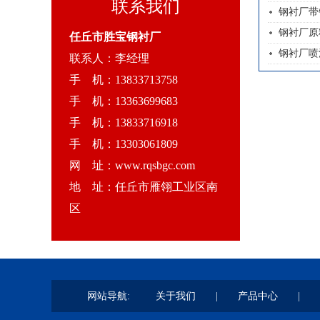
联系我们
钢衬厂带
钢衬厂原
任丘市胜宝钢衬厂
钢衬厂喷
联系人：李经理
手 机：13833713758
手 机：13363699683
手 机：13833716918
手 机：13303061809
网 址：www.rqsbgc.com
地 址：任丘市雁翎工业区南
区
网站导航:
关于我们
|
产品中心
|