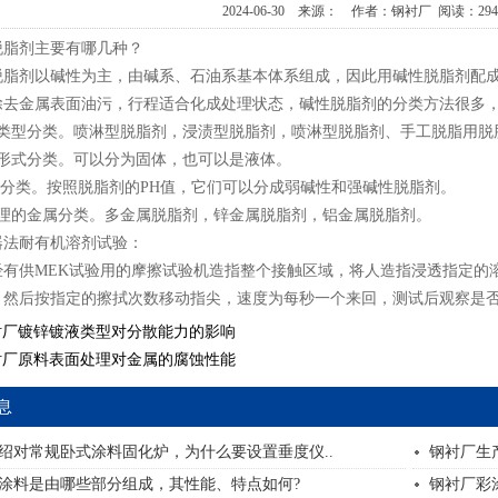
2024-06-30 来源： 作者：钢衬厂 阅读：
29
脱脂剂主要有哪几种？
脱脂剂以碱性为主，由碱系、石油系基本体系组成，因此用碱性脱脂剂配
除去金属表面油污，行程适合化成处理状态，碱性脱脂剂的分类方法很多
用类型分类。喷淋型脱脂剂，浸渍型脱脂剂，喷淋型脱脂剂、手工脱脂用脱
品形式分类。可以分为固体，也可以是液体。
值分类。按照脱脂剂的PH值，它们可以分成弱碱性和强碱性脱脂剂。
处理的金属分类。多金属脱脂剂，锌金属脱脂剂，铝金属脱脂剂。
器法耐有机溶剂试验：
经有供MEK试验用的摩擦试验机造指整个接触区域，将人造指浸透指定的
，然后按指定的擦拭次数移动指尖，速度为每秒一个来回，测试后观察是
衬厂镀锌镀液类型对分散能力的影响
衬厂原料表面处理对金属的腐蚀性能
息
绍对常规卧式涂料固化炉，为什么要设置垂度仪..
钢衬厂生
涂料是由哪些部分组成，其性能、特点如何?
钢衬厂彩