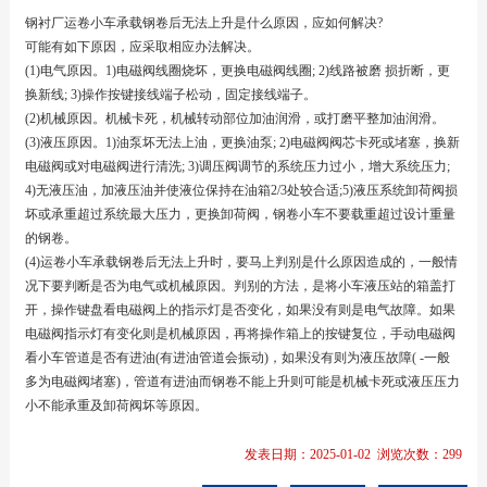
钢衬厂运卷小车承载钢卷后无法上升是什么原因，应如何解决?
可能有如下原因，应采取相应办法解决。
(1)电气原因。1)电磁阀线圈烧坏，更换电磁阀线圈; 2)线路被磨 损折断，更
换新线; 3)操作按键接线端子松动，固定接线端子。
(2)机械原因。机械卡死，机械转动部位加油润滑，或打磨平整加油润滑。
(3)液压原因。1)油泵坏无法上油，更换油泵; 2)电磁阀阀芯卡死或堵塞，换新
电磁阀或对电磁阀进行清洗; 3)调压阀调节的系统压力过小，增大系统压力;
4)无液压油，加液压油并使液位保持在油箱2/3处较合适;5)液压系统卸荷阀损
坏或承重超过系统最大压力，更换卸荷阀，钢卷小车不要载重超过设计重量
的钢卷。
(4)运卷小车承载钢卷后无法上升时，要马上判别是什么原因造成的，一般情
况下要判断是否为电气或机械原因。判别的方法，是将小车液压站的箱盖打
开，操作键盘看电磁阀上的指示灯是否变化，如果没有则是电气故障。如果
电磁阀指示灯有变化则是机械原因，再将操作箱上的按键复位，手动电磁阀
看小车管道是否有进油(有进油管道会振动)，如果没有则为液压故障( -一般
多为电磁阀堵塞)，管道有进油而钢卷不能上升则可能是机械卡死或液压压力
小不能承重及卸荷阀坏等原因。
发表日期：2025-01-02 浏览次数：299