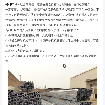
钢衬厂
钢带缝合后是否一定要在缝合口穿人加强钢条，有什么好处?
一定要穿人加强钢条，虽然厚的钢带缝合后的抗拉强度足可以在-一定张力下
运行，但是无论厚、薄的钢带穿加强钢条都可以加强缝合缝的强度，防止钢
带运行时断带发生，而且彩涂生产线是连续运行性机组不能停机，不穿加强
钢条一旦发生 断带，则损失巨大，所以最好要穿加强钢条。
钢衬厂
钢带进人活套就出现跑偏是什么原因， 应如何解决？
(1)钢带有大的瓢曲或镰刀弯，此类钢卷不得上彩涂机组。
(2)钢卷在开卷机处不对中，点动开卷机机座横移，使之对中，必要时，可停
机将钢卷重新对中。
(3)机组张力设定太小，调整张力。
(4)自动纠偏辊或辊组移位处于不正常状态，停机维修纠偏辊或调整辊组位
置。