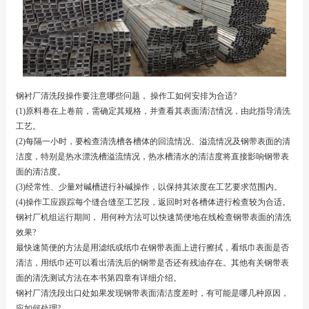
钢衬厂
清洗段操作要注意哪些问题， 操作工如何安排为合适?
(1)原料卷在上卷前，需确定其规格，并查看其表面清洁情况，由此指导清洗
工艺。
(2)每隔一小时，要检查清洗槽各槽体的回流情况、溢流情况及钢带表面的清
洁度，特别是热水漂洗槽溢流情况，热水槽清水的清洁度将直接影响钢带表
面的清洁度。
(3)经常性、少量对碱槽进行补碱操作，以保持其浓度在工艺要求范围内。
(4)操作工应跟踪每个缝合缝至工艺段，返回时对各槽体进行检查较为合适。
钢衬厂
机组运行期间， 用何种方法可以快速简便地在线检查钢带表面的清洗
效果?
最快速简便的方法是用滤纸或纸巾在钢带表面上进行擦拭，看纸巾表面是否
清洁，用纸巾还可以看出清洗后的钢带是否还有残油存在。其他有关钢带表
面的清洗测试方法在本书第四章有详细介绍。
钢衬厂
清洗段出口处如果发现钢带表面清洁度差时，有可能是哪几种原因，
应如何处理?