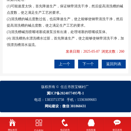
(1)可能速度太快，首先降速生产，保证钢带清洗干净，然后提高清洗槽的碱
点度数，使之满足生产工艺的要求。
(2)清洗槽的碱点度数过低，也应降速生产，使之能够使钢带清洗干净，然后
提高清洗槽的碱点度数，使之满足生产工艺的要求。
(3)清洗槽碱洗喷嘴堵塞或液泵没有出液，处理堵塞的喷嘴或泵体。
(4) 清洗槽热水漂洗槽水过脏，首先降速生产，使之能够使钢带清洗干净，加
强漂洗槽清水溢流。
发表日期：2025-05-07 浏览次数：260
上一个
下一个
返回列表
版权所有 ©
任丘市胜宝钢衬厂
冀ICP备2024077495号-1
电话：
13833713758
手机：
13363699683
网站建设：微信 381868431
网站首页
电话咨询
在线客服
留言咨询
产品类别